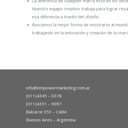
La diferencia de cualquier marca está en los detal
Nuestro equipo creativo trabaja para lograr resa
esa diferencia a través del
diseño
.
Buscamos la mejor forma de mostrarte al mundo
trabajando en la innovación y creación de tu marc
info@empowermarketing.com.ar
(011)4345 – 0378
(011)4331 – 9097
Balcarce 353 – CABA
Buenos Aires – Argentina